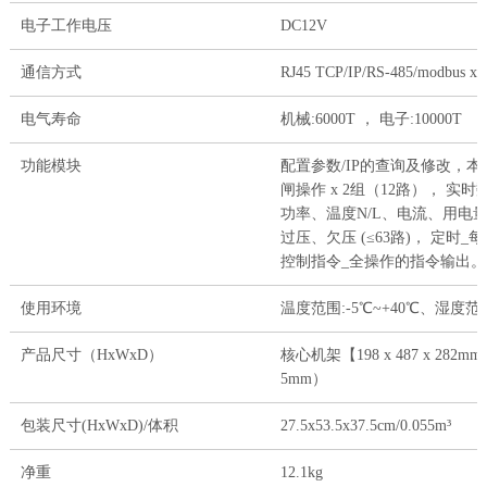
电子工作电压
DC12V
通信方式
RJ45 TCP/IP/RS-485/modbus x 
电气寿命
机械:6000T ， 电子:10000T
功能模块
配置参数/IP的查询及修改，
闸操作 x 2组（12路）， 
功率、温度N/L、电流、用电量(
过压、欠压 (≤63路)， 定
控制指令_全操作的指令输出。
使用环境
温度范围:-5℃~+40℃、湿度范围:
产品尺寸（HxWxD）
核心机架【198 x 487 x 282mm】
5mm）
包装尺寸(HxWxD)/体积
27.5x53.5x37.5cm/0.055m³
净重
12.1kg