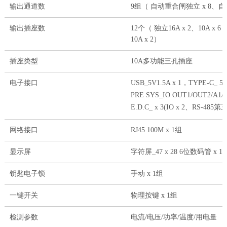
输出通道数
9组（ 自动重合闸独立 x 8、自
输出插座数
12个（ 独立16A x 2、10A x 6
10A x 2）
插座类型
10A多功能三孔插座
电子接口
USB_5V1.5A x 1，TYPE-C_ 5V
PRE SYS_IO OUT1/OUT2/A1/
E.D.C_ x 3(IO x 2、RS-485第
网络接口
RJ45 100M x 1组
显示屏
字符屏_47 x 28 6位数码管 x 1
钥匙电子锁
手动 x 1组
一键开关
物理按键 x 1组
检测参数
电流/电压/功率/温度/用电量