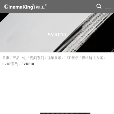
SVRF10
首页
/
产品中心
/
视频系列
/
视频显示
/
LED显示
/
模组解决方案
/
SVRF系列
/
SVRF10