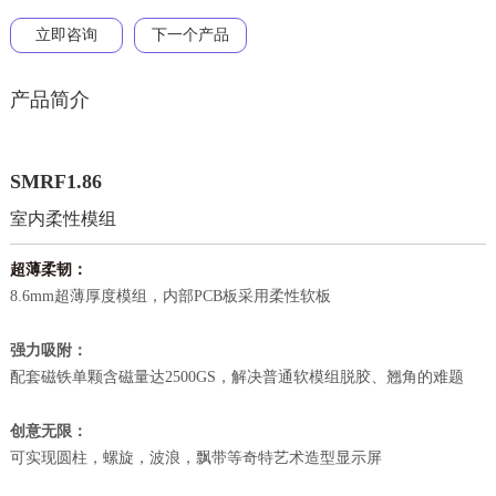
立即咨询
下一个产品
产品简介
SMRF1.86
室内柔性模组
超薄柔韧：
8.6mm超薄厚度模组，内部PCB板采用柔性软板
：
强力吸附
配套磁铁单颗含磁量达2500GS，解决普通软模组脱胶、翘角的难题
：
创意无限
可实现圆柱，螺旋，波浪，飘带等奇特艺术造型显示屏