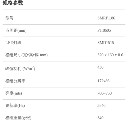
规格参数
型号
SMRF1.86
点间距(mm)
P1.8605
LED灯珠
SMD1515
模组尺寸(宽x高x厚 mm)
320 x 160 x 8.6
430
2
峰值功耗 (W/m
)
模组分辨率
172x86
亮度(nits)
700~750
刷新率(Hz)
3840
模组重量(g/张)
340