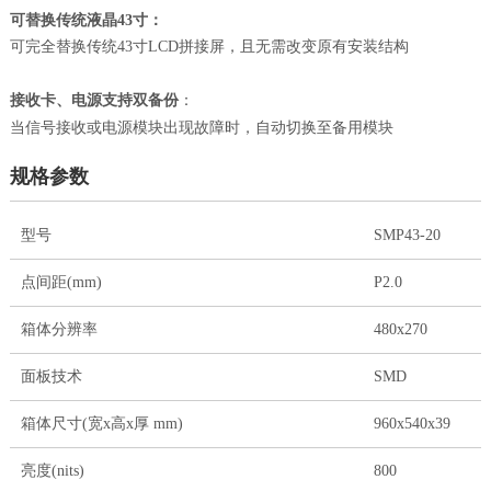
：
可替换传统液晶43寸
可完全替换传统43寸LCD拼接屏，且无需改变原有安装结构
接收卡、电源支持双备份
：
当信号接收或电源模块出现故障时，自动切换至备用模块
规格参数
型号
SMP43-20
点间距(mm)
P2.0
箱体分辨率
480x270
面板技术
SMD
箱体尺寸(宽x高x厚 mm)
960x540x39
亮度(nits)
800