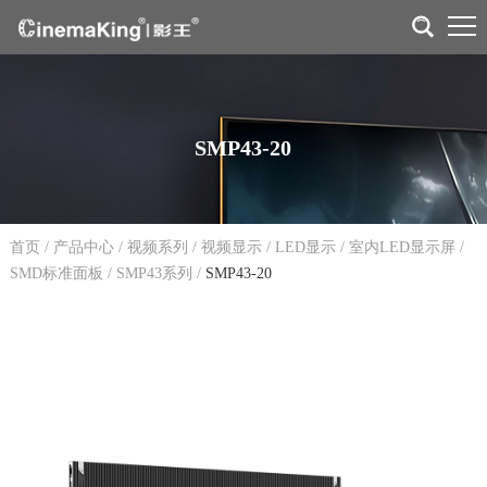
SMP43-20
首页
/
产品中心
/
视频系列
/
视频显示
/
LED显示
/
室内LED显示屏
/
SMD标准面板
/
SMP43系列
/
SMP43-20