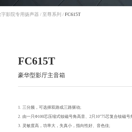
数字影院专用扬声器
/
至尊系列
/
FC615T
FC615T
豪华型影厅主音箱
1. 三分频，可选择双路或三路驱动;
2. 由一只Φ100芯压缩式钕磁号角高音、2只10”75芯复合钕磁号
3. 灵敏度高，功率大，失真小，指向性好、音色佳;