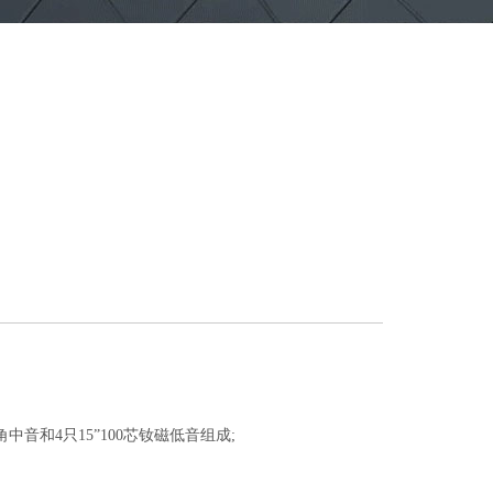
角中音和4只15”100芯钕磁低音组成;