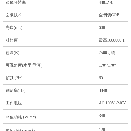
箱体分辨率
480x270
面板技术
全倒装COB
亮度(nits)
600
对比度
最高1000000:1
色温(K)
7500可调
可视角度(水平/垂直)
170°/170°
帧频 (Hz)
60
刷新率(Hz)
3840
工作电压
AC:100V~240V，5
340
2
峰值功耗 (W/m
)
120
2