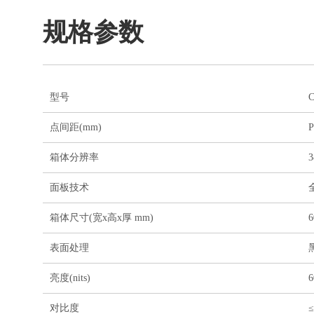
规格参数
型号
C
点间距(mm)
P
箱体分辨率
3
面板技术
箱体尺寸(宽x高x厚 mm)
6
表面处理
亮度(nits)
6
对比度
≤