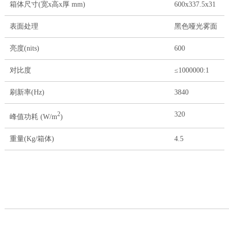
箱体尺寸(宽x高x厚 mm)
600x337.5x31
表面处理
黑色哑光雾面
亮度(nits)
600
对比度
≤1000000:1
刷新率(Hz)
3840
320
2
峰值功耗 (W/m
)
重量(Kg/箱体)
4.5