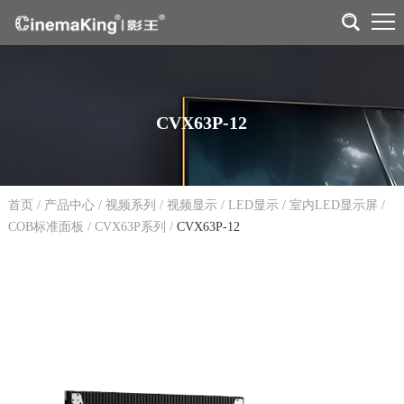
CVX63P-12
首页
/
产品中心
/
视频系列
/
视频显示
/
LED显示
/
室内LED显示屏
/
COB标准面板
/
CVX63P系列
/
CVX63P-12