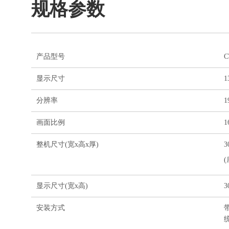
规格参数
产品型号
C
显示尺寸
1
分辨率
1
画面比例
1
整机尺寸(宽x高x厚)
3
(
显示尺寸(宽x高)
3
安装方式