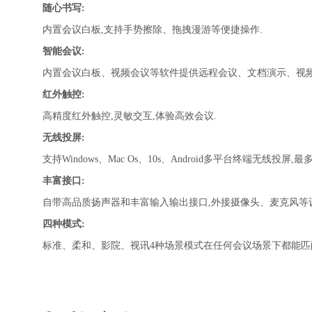
随心书写:
内置会议白板,支持手势擦除、拖拽漫游等便捷操作.
智能会议:
内置会议白板、视频会议等软件提供远程会议、文档演示、视频
红外触控:
高精度红外触控,灵敏交互,体验高效会议.
无线投屏:
支持Windows、Mac Os、10s、Android多平台终端无线投屏
丰富接口:
自带高品质扬声器和丰富输入输出接口,外接摄像头、麦克风等设
四种模式:
标准、柔和、影院、视讯4种场景模式在任何会议场景下都能匹