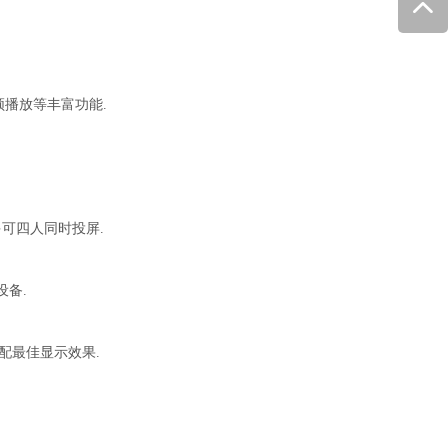
播放等丰富功能.
,最多可四人同时投屏.
备.
配最佳显示效果.