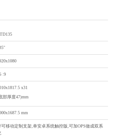
TD135
35"
920x1080
6 :9
010x1817.5 x31
底部厚度47)mm
000x1687.5 mm
带可移动定制支架,单安卓系统触控版,可加OPS做成双系
统