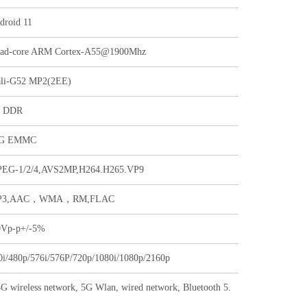
droid 11
ad-core ARM Cortex-A55@1900Mhz
li-G52 MP2(2EE)
 DDR
2G EMMC
EG-1/2/4,AVS2MP,H264.H265.VP9
P3,AAC，WMA，RM,FLAC
0Vp-p+/-5%
0i/480p/576i/576P/720p/1080i/1080p/2160p
4G wireless network, 5G Wlan, wired network, Bluetooth 5.