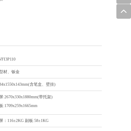
FI3P110
型材、钣金
184x1550x143mm(含笔盒、壁挂)
:2670x330x1880mm(带托架)
:1709x259x1665mm
屏：116±2KG 副板:58±1KG