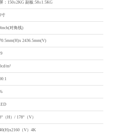
屏：150±2KG 副板:58±1.5KG
10寸
0inch(对角线)
70.5mm(H)x 2436.5mm(V)
:9
0cd/m²
00:1
0%
LED
78°（H）/ 178°（V）
40(H)x2160（V）4K