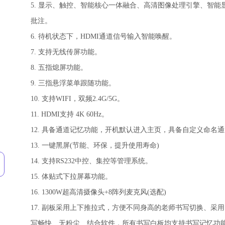
5. 显示、触控、智能核心一体融合、高清图像处理引擎、智能显
批注。
6. 待机状态下，HDMI通道信号输入智能唤醒。
7. 支持无线传屏功能。
8. 五指熄屏功能。
9. 三指悬浮菜单跟随功能。
10. 支持WIFI，双频2.4G/5G。
11. HDMI支持 4K 60Hz。
12. 具备通道记忆功能，开机默认进入主页，具备自定义命名
13. 一键黑屏(节能、环保，提升使用寿命)
14. 支持RS232中控、集控等管理系统。
15. 体贴式下拉屏幕功能。
16. 1300W超高清摄像头+8阵列麦克风(选配)
17. 副板采用上下推拉式，方便不同身高的老师书写切换、
写畅快、无粉尘、结合软件，所有书写白板均支持书写记忆功