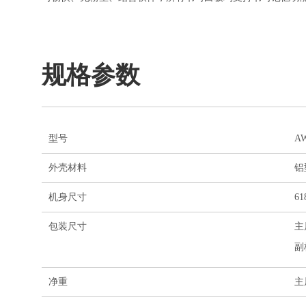
规格参数
型号
AW
外壳材料
铝
机身尺寸
6
包装尺寸
主屏
副板
净重
主