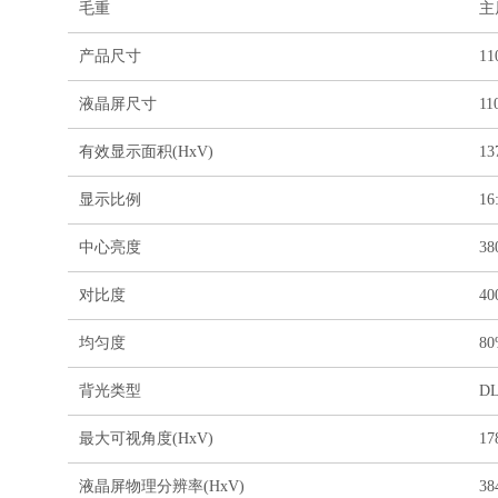
毛重
主
产品尺寸
1
液晶屏尺寸
11
有效显示面积(HxV)
13
显示比例
16
中心亮度
38
对比度
40
均匀度
8
背光类型
D
最大可视角度(HxV)
1
液晶屏物理分辨率(HxV)
38