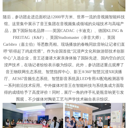
随后，参访团走进总面积达12000平方米、世界一流的音视频智能科技
馆。这里集中展示了音王集团在音视频集成领域的尖端技术与高端产
品，旗下国际知名品牌——英国CADAC（卡迪克）、德国KLING &
FREITAG（K&F）、英国Studiomaster（录音大师）、英国
Carlsbro（嘉士伯）等悉数亮相。现场播放的春晚同款音响让记者们直
呼“听得起了鸡皮疙瘩”。作为全国首批“沉浸声文化和旅游部技术创新
中心”入选企业，音王还邀请大家亲身体验了国际先进、国内空白的沉
浸声技术，在场记者纷纷表示极为惊叹。此外，参访团还重点观摩了
音王物联网生态系统、智慧指挥中心、影王®360°智慧沉浸XR演播
厅、AES67音频生态系统、智慧影音系统及LED专用AI配电检测器等
一系列前沿技术应用。中外媒体对音王在智能科技与系统集成方面取
得的成绩给予了高度评价！同时，展厅一角的伴手礼瓷瓶音响更引发
围观，不少媒体对陶瓷工艺与声学技术融合表示惊叹。