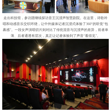
走出科技馆，参访团继续探访音王沉浸声智慧剧院。在这里，诗歌吟
唱和动感音乐交织环绕，让中外媒体记者沉浸式体验了360°的听觉“包
裹感”。一段女声演唱切片则对比了传统混音与沉浸声的差异，前者单
薄、后者通透有层次，真正让记者体验到了声音“看得见”。