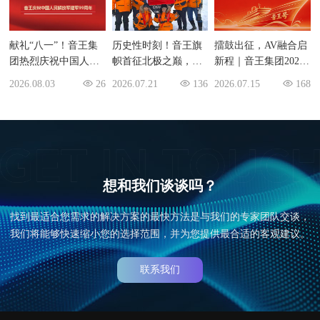
献礼“八一”！音王集
历史性时刻！音王旗
擂鼓出征，AV融合启
团热烈庆祝中国人民
帜首征北极之巅，让
新程｜音王集团2026
解放军建军99周年
世界听见中国声音
下半年度任务与目标
2026.08.03
2026.07.21
2026.07.15
26
136
168
交流大会圆满举行
想和我们谈谈吗？
找到最适合您需求的解决方案的最快方法是与我们的专家团队交谈，
我们将能够快速缩小您的选择范围，并为您提供最合适的客观建议。
联系我们