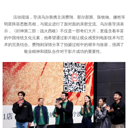
活动现场，导演乌尔善携主演费翔、那尔那茜、陈牧驰、娜然等
明星阵容悉数亮相，与观众进行了面对面的亲密交流。乌尔善导演表
示，《封神第二部：战火西岐》不仅是一部奇幻大片，更蕴含着丰富
的中国传统文化元素，他希望通过影片能让观众感受到电影技术与艺
术的完美结合。费翔则深情分享了拍摄过程中的艰辛与收获，强调了
敬业精神和团队合作对于影片成功的重要性。