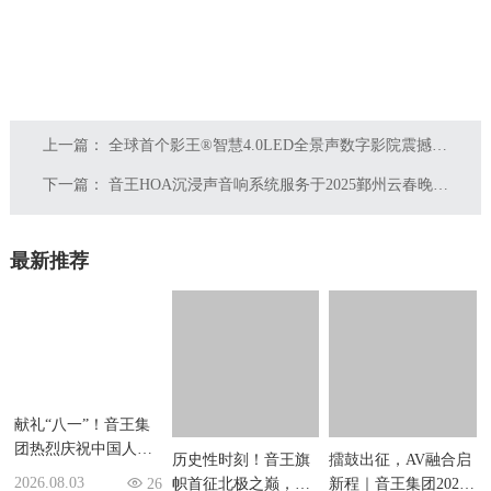
上一篇：
全球首个影王®智慧4.0LED全景声数字影院震撼亮相
下一篇：
音王HOA沉浸声音响系统服务于2025鄞州云春晚，打造空前视听盛宴
最新推荐
献礼“八一”！音王集
历史性时刻！音王旗
团热烈庆祝中国人民
帜首征北极之巅，让
擂鼓出征，AV融合启
解放军建军99周年
世界听见中国声音
2026.08.03
2026.07.21
26
136
新程｜音王集团2026