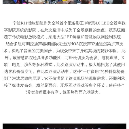
宁波K11博纳影院作为全球首个配备影王®智慧4.0 LED全景声数
字影院系统的影院，在此次路演中成为了全场瞩目的焦点。该系统颠
覆了传统电影放映模式，采用大型LED屏幕和智慧物联网控制系统，
结合多组可调控扬声器和国际先进的HOA沉浸声32通道渲染扩声技
术，实现了音画的完美同步，为观众带来了身临其境的观影体验。 此
外，该智慧影院还具备多功能性，可轻松切换为会议、电视直播、K
歌、电竞、演艺等多种模式，此次路演活动中，极大地拓宽了其使用
边界和价值空间。在此次路演活动中，这种“一厅多用”的独特优势得
到了淋漓尽致的展现：它不仅满足了路演现场的观影需求，还顺利承
接了媒体发布会、粉丝见面会、现场互动游戏等多个环节，使得整个
活动流程紧凑有序，氛围热烈而充满活力。