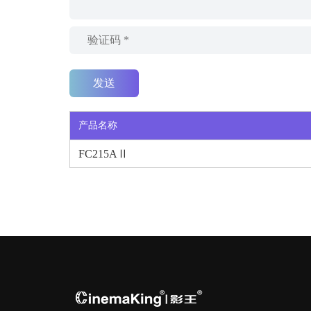
产品名称
FC215AⅡ