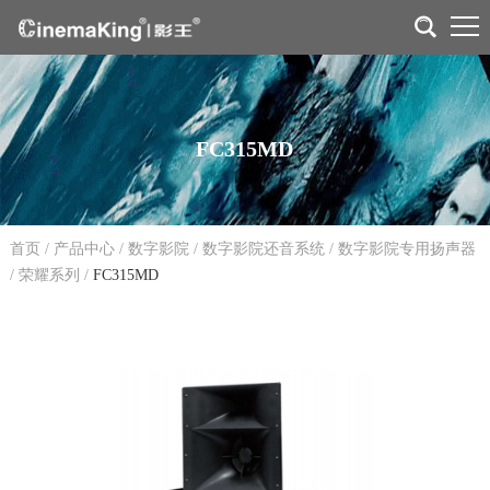
FC315MD
首页
/
产品中心
/
数字影院
/
数字影院还音系统
/
数字影院专用扬声器
/
荣耀系列
/
FC315MD