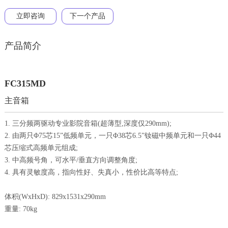
立即咨询
下一个产品
产品简介
FC315MD
主音箱
1. 三分频两驱动专业影院音箱(超薄型,深度仅290mm);
2. 由两只Φ75芯15”低频单元，一只Φ38芯6.5”钕磁中频单元和一只Φ44
芯压缩式高频单元组成;
3. 中高频号角，可水平/垂直方向调整角度;
4. 具有灵敏度高，指向性好、失真小，性价比高等特点;
体积(WxHxD): 829x1531x290mm
重量: 70kg