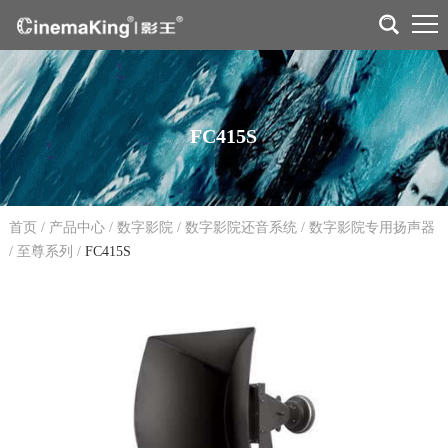
FC415S
首页
/
产品中心
/
数字影院
/
数字影院还音系统
/
数字影院专用扬声器
/
至尊系列
/
FC415S