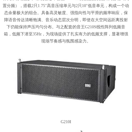
置分频），搭载2只1.75"高音压缩单元与2只10"低音单元，构成一个动
态余量极大的组合。具备高灵敏度、强指向性与平滑的频率响应，保
障语音传达清晰饱满、音乐动态层次分明，即使在大空间远距离投射
下仍能保持声压均匀分布。与之配套的音王G210S线性阵列低频音
箱，低频下潜至35Hz，为现场提供了扎实有力的低频支撑，显著增强
现场节奏感与氛围感染力。
G210I