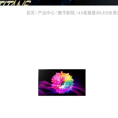
首页
/
产品中心
/
数字影院
/
4.0直视显示LED全