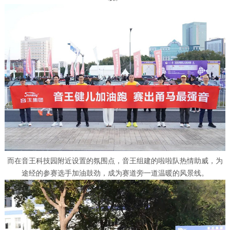
而在音王科技园附近设置的氛围点，音王组建的啦啦队热情助威，为
途经的参赛选手加油鼓劲，成为赛道旁一道温暖的风景线。