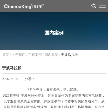
国内案例
首页
/
关于我们
/
工程案例
/
国内案例
/
宁波马拉松
宁波马拉松
2026.03.18
分享：
3月的宁波，春意盎然，活力涌动。
2026膳美师·宁波马拉松赛上，音王集团作为本届赛事的官方供应商，
以专业音响系统全程护航，并深度参与了与赛事相关的多项环节。从
前期系统搭建到现场技术保障，从硬件支持到员工热情助跑，全方位