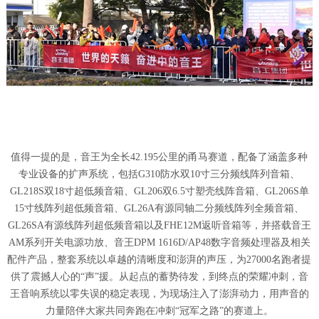
值得一提的是，音王为全长42.195公里的甬马赛道，配备了涵盖多种
专业设备的扩声系统，包括G310防水双10寸三分频线阵列音箱、
GL218S双18寸超低频音箱、GL206双6.5寸塑壳线阵音箱、GL206S单
15寸线阵列超低频音箱、GL26A有源同轴二分频线阵列全频音箱、
GL26SA有源线阵列超低频音箱以及FHE12M返听音箱等，并搭载音王
AM系列开关电源功放、音王DPM 1616D/AP48数字音频处理器及相关
配件产品，整套系统以卓越的清晰度和澎湃的声压，为27000名跑者提
供了震撼人心的“声”援。从起点的蓄势待发，到终点的荣耀冲刺，音
王音响系统以零失误的稳定表现，为现场注入了澎湃动力，用声音的
力量陪伴大家共同奔跑在冲刺“冠军之路”的赛道上。