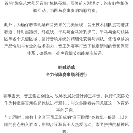
首的“陶瓷艺术蓝牙音响”惊艳亮相。展位前人潮涌动，跑友们争相体
验互动，为甬马赛事奏响精彩前奏。
此外，为确保赛事现场声音效果的完美呈现，音王技术团队提前进驻
赛道，针对起跑线、终点线、半马与全马冲刺拱门、半马与全马颁奖
区等各个关键区域，进行音响系统的精细化安装与调试。凭借卓越的
产品性能与专业的技术实力，音王为赛事打造了稳定清晰的音频保障
体系，确保每一处声音细节都能精准传递。
呐喊助威
全力保障赛事顺利进行
赛事当天，音王集团创始人·战略发展总设计师王祥贵、执行总裁陈众
作为特邀嘉宾亲临起跑线进行观礼，与众多跑者共同见证这一体育盛
事的开启。
与此同时，由数十名音王员工组成的“音王跑团”身着统一服装，以奔
跑的姿态融入赛道，用脚步诠释音王人热爱运动、崇尚拼搏的精神风
貌。