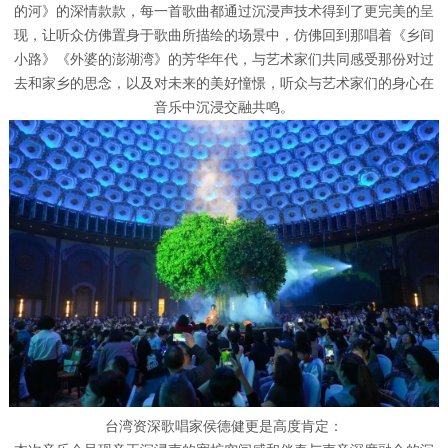
的河》的深情款款，每一首歌曲都通过沉浸声技术得到了更完美的呈
现，让听众仿佛置身于歌曲所描绘的场景中，仿佛回到那唱着《乡间
小路》《外婆的澎湖湾》的芳华年代，与艺术家们共同感受那份对过
去和家乡的思念，以及对未来的美好憧憬，听众与艺术家们的身心在
音乐中沉浸交融共鸣。
台湾资深歌唱家侯德健更是高度肯定：