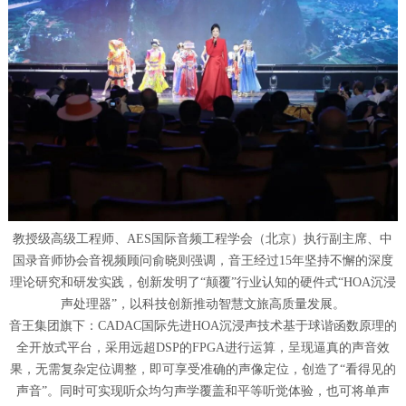
教授级高级工程师、AES国际音频工程学会（北京）执行副主席、中
国录音师协会音视频顾问俞晓则强调，音王经过15年坚持不懈的深度
理论研究和研发实践，创新发明了“颠覆”行业认知的硬件式“HOA沉浸
声处理器”，以科技创新推动智慧文旅高质量发展。
音王集团旗下：CADAC国际先进HOA沉浸声技术基于球谐函数原理的
全开放式平台，采用远超DSP的FPGA进行运算，呈现逼真的声音效
果，无需复杂定位调整，即可享受准确的声像定位，创造了“看得见的
声音”。同时可实现听众均匀声学覆盖和平等听觉体验，也可将单声