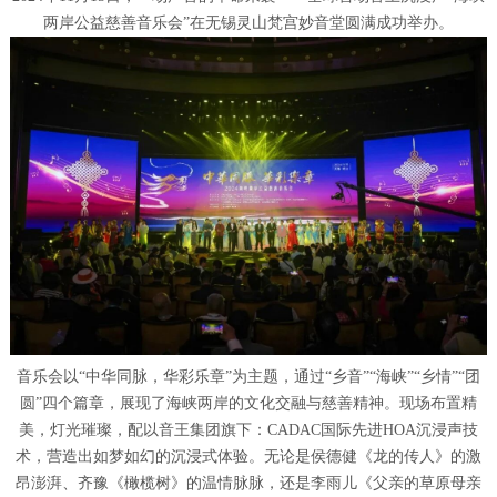
两岸公益慈善音乐会”在无锡灵山梵宫妙音堂圆满成功举办。
音乐会以“中华同脉，华彩乐章”为主题，通过“乡音”“海峡”“乡情”“团
圆”四个篇章，展现了海峡两岸的文化交融与慈善精神。现场布置精
美，灯光璀璨，配以音王集团旗下：CADAC国际先进HOA沉浸声技
术，营造出如梦如幻的沉浸式体验。无论是侯德健《龙的传人》的激
昂澎湃、齐豫《橄榄树》的温情脉脉，还是李雨儿《父亲的草原母亲