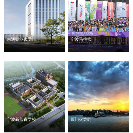
南通职业大学
宁波马拉松
宁波新蓝青学校
厦门火烧屿